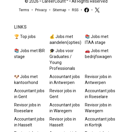
©
2026
•
CareerCount
™ • All Rights Reserved
Terms
•
Privacy
•
Sitemap
•
RSS
•
•
LINKS
🏆 Top jobs
💰 Jobs met
📚 Jobs met
aandelen(opties)
ITAA stage
📚 Jobs met IBR
🎓 Jobs voor
🚗 Jobs met
stage
Graduates /
bedrijfswagen
Young
Professionals
🐶 Jobs met
Accountant
jobs
Revisor
jobs in
kantoorhond
in
Antwerpen
Antwerpen
Accountant
jobs
Revisor
jobs in
Accountant
jobs
in
Gent
Gent
in
Roeselare
Revisor
jobs in
Accountant
jobs
Revisor
jobs in
Roeselare
in
Waregem
Waregem
Accountant
jobs
Revisor
jobs in
Accountant
jobs
in
Hasselt
Hasselt
in
Kortrijk