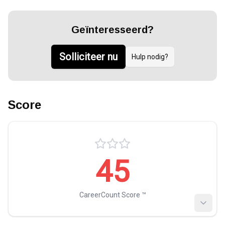
Geïnteresseerd?
Solliciteer nu
Hulp nodig?
Score
45
CareerCount Score ™️