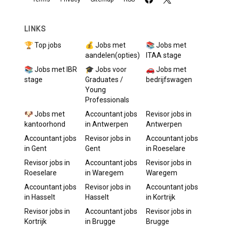
LINKS
🏆 Top jobs
💰 Jobs met
📚 Jobs met
aandelen(opties)
ITAA stage
📚 Jobs met IBR
🎓 Jobs voor
🚗 Jobs met
stage
Graduates /
bedrijfswagen
Young
Professionals
🐶 Jobs met
Accountant
jobs
Revisor
jobs in
kantoorhond
in
Antwerpen
Antwerpen
Accountant
jobs
Revisor
jobs in
Accountant
jobs
in
Gent
Gent
in
Roeselare
Revisor
jobs in
Accountant
jobs
Revisor
jobs in
Roeselare
in
Waregem
Waregem
Accountant
jobs
Revisor
jobs in
Accountant
jobs
in
Hasselt
Hasselt
in
Kortrijk
Revisor
jobs in
Accountant
jobs
Revisor
jobs in
Kortrijk
in
Brugge
Brugge