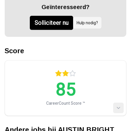
Geïnteresseerd?
Solliciteer nu
Hulp nodig?
Score
85
CareerCount Score ™️
Andere jobs bij
AUSTIN BRIGHT