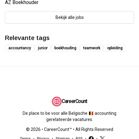
AZ Boekhouder
Bekijk alle jobs
Relevante tags
accountancy
junior
boekhouding
teamwork
opleiding
CareerCount
De place to be voor alle Belgische 🇧🇪 accounting
gerelateerde vacatures.
©
2026
•
CareerCount
™ • All Rights Reserved
Terms
•
Privacy
•
Sitemap
•
RSS
•
•