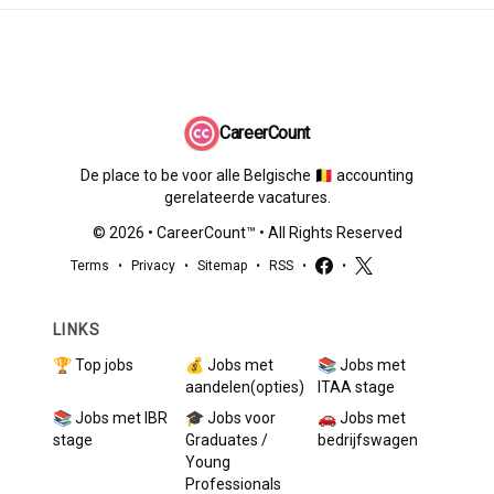
CareerCount
De place to be voor alle Belgische 🇧🇪 accounting
gerelateerde vacatures.
©
2026
•
CareerCount
™ • All Rights Reserved
Terms
•
Privacy
•
Sitemap
•
RSS
•
•
LINKS
🏆 Top jobs
💰 Jobs met
📚 Jobs met
aandelen(opties)
ITAA stage
📚 Jobs met IBR
🎓 Jobs voor
🚗 Jobs met
stage
Graduates /
bedrijfswagen
Young
Professionals