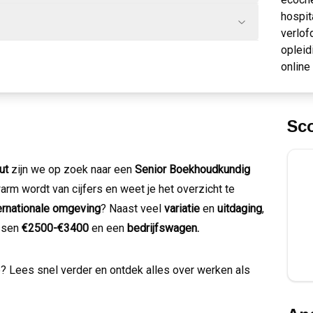
hospit
verlof
opleid
online
Sc
ut
zijn we op zoek naar een
Senior Boekhoudkundig
warm wordt van cijfers en weet je het overzicht te
ernationale omgeving
? Naast veel
variatie
en
uitdaging
,
ussen
€2500-€3400
en een
bedrijfswagen.
ap? Lees snel verder en ontdek alles over werken als