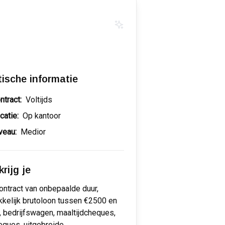
tische informatie
ntract:
Voltijds
catie:
Op kantoor
veau:
Medior
rijg je
ontract van onbepaalde duur,
kkelijk brutoloon tussen €2500 en
 bedrijfswagen, maaltijdcheques,
ques, uitgebreide