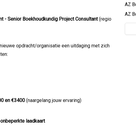
AZ B
AZ B
t -
Senior Boekhoudkundig Project Consultant
(regio
nieuwe opdracht/organisatie een uitdaging met zich
ten:
0 en €3400
(naargelang jouw ervaring)
t
onbeperkte laadkaart