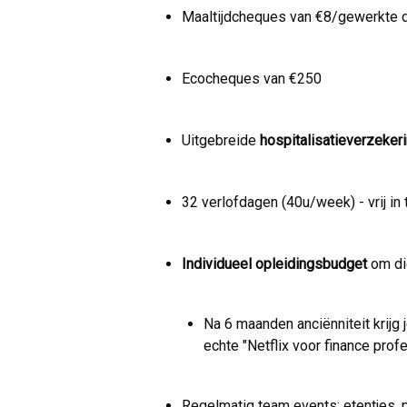
Maaltijdcheques van €8/gewerkte 
Ecocheques van €250
Uitgebreide
hospitalisatieverzeker
32 verlofdagen (40u/week) - vrij in t
Individueel opleidingsbudget
om die
Na 6 maanden anciënniteit krijg 
echte "Netflix voor finance prof
Regelmatig team events: etentjes, p