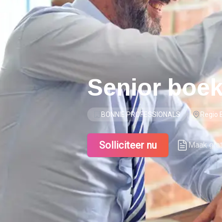
Senior boek
BONNIE PROFESSIONALS
Regio 
Solliciteer nu
Maak gra