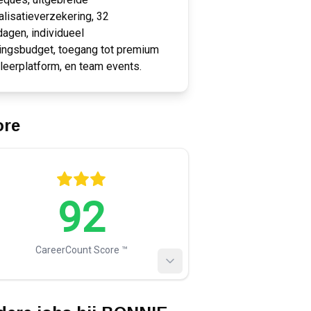
alisatieverzekering, 32
dagen, individueel
ingsbudget, toegang tot premium
 leerplatform, en team events.
ore
92
CareerCount Score ™️