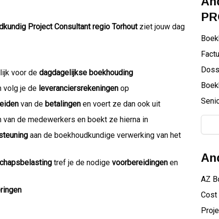
And
PR
kundig Project Consultant
regio Torhout
ziet jouw dag
Boek
Factu
Doss
lijk voor de
dagdagelijkse boekhouding
Boek
n volg je de
leveranciersrekeningen
op
Senio
eiden
van de
betalingen
en voert ze dan ook uit
n van de medewerkers en boekt ze hierna in
steuning
aan de boekhoudkundige verwerking van het
And
schapsbelasting
tref je de nodige
voorbereidingen
en
AZ B
ringen
Cost 
Proje