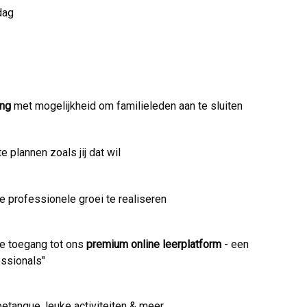
dag
ing
met mogelijkheid om familieleden aan te sluiten
e plannen zoals jij dat wil
 professionele groei te realiseren
je toegang tot ons
premium online leerplatform
- een
essionals"
etanque, leuke activiteiten & meer