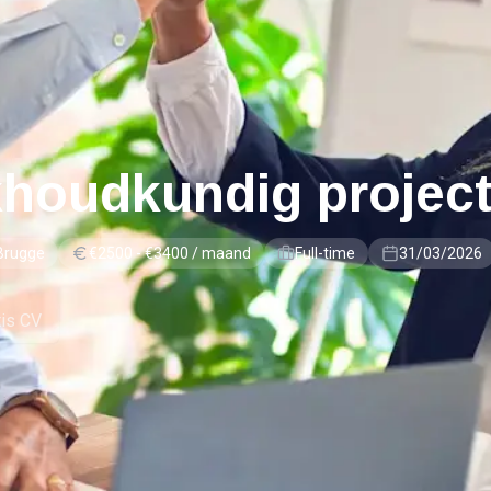
houdkundig project
Brugge
€2500 - €3400 / maand
Full-time
31/03/2026
tis CV