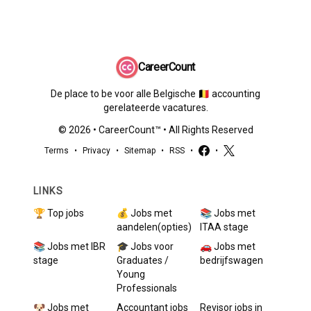
CareerCount
De place to be voor alle Belgische 🇧🇪 accounting
gerelateerde vacatures.
©
2026
•
CareerCount
™ • All Rights Reserved
Terms
•
Privacy
•
Sitemap
•
RSS
•
•
LINKS
🏆 Top jobs
💰 Jobs met
📚 Jobs met
aandelen(opties)
ITAA stage
📚 Jobs met IBR
🎓 Jobs voor
🚗 Jobs met
stage
Graduates /
bedrijfswagen
Young
Professionals
🐶 Jobs met
Accountant
jobs
Revisor
jobs in