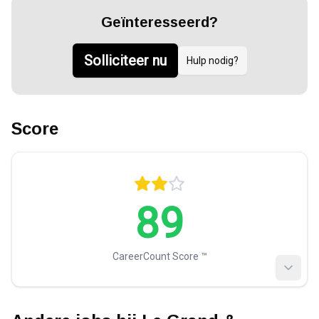
Geïnteresseerd?
Solliciteer nu
Hulp nodig?
Score
89
CareerCount Score ™️