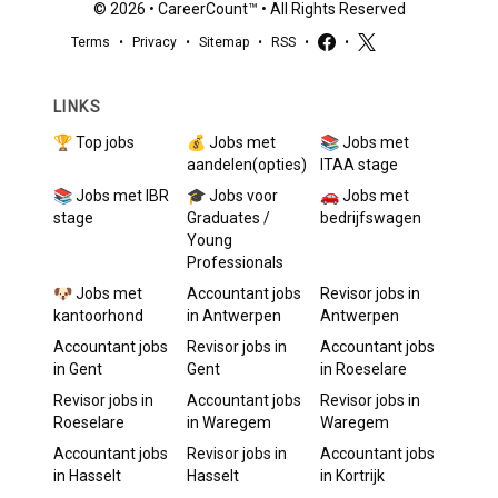
©
2026
•
CareerCount
™ • All Rights Reserved
Terms
•
Privacy
•
Sitemap
•
RSS
•
•
LINKS
🏆 Top jobs
💰 Jobs met
📚 Jobs met
aandelen(opties)
ITAA stage
📚 Jobs met IBR
🎓 Jobs voor
🚗 Jobs met
stage
Graduates /
bedrijfswagen
Young
Professionals
🐶 Jobs met
Accountant
jobs
Revisor
jobs in
kantoorhond
in
Antwerpen
Antwerpen
Accountant
jobs
Revisor
jobs in
Accountant
jobs
in
Gent
Gent
in
Roeselare
Revisor
jobs in
Accountant
jobs
Revisor
jobs in
Roeselare
in
Waregem
Waregem
Accountant
jobs
Revisor
jobs in
Accountant
jobs
in
Hasselt
Hasselt
in
Kortrijk