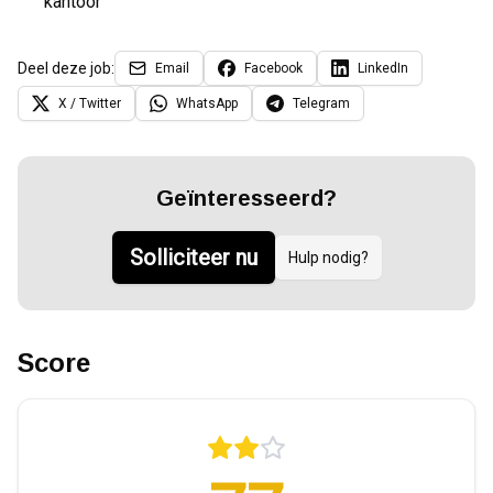
kantoor
Deel deze job:
Email
Facebook
LinkedIn
X / Twitter
WhatsApp
Telegram
Geïnteresseerd?
Solliciteer nu
Hulp nodig?
Score