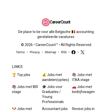
CareerCount
De place to be voor alle Belgische 🇧🇪 accounting
gerelateerde vacatures.
©
2026
•
CareerCount
™ • All Rights Reserved
Terms
•
Privacy
•
Sitemap
•
RSS
•
•
LINKS
🏆 Top jobs
💰 Jobs met
📚 Jobs met
aandelen(opties)
ITAA stage
📚 Jobs met IBR
🎓 Jobs voor
🚗 Jobs met
stage
Graduates /
bedrijfswagen
Young
Professionals
🐶 Jobs met
Accountant
jobs
Revisor
jobs in