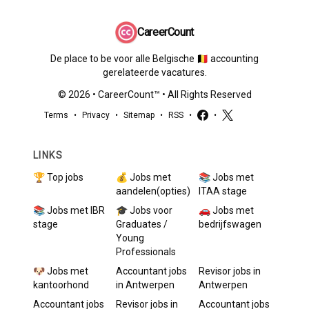
CareerCount
De place to be voor alle Belgische 🇧🇪 accounting
gerelateerde vacatures.
©
2026
•
CareerCount
™ • All Rights Reserved
Terms
•
Privacy
•
Sitemap
•
RSS
•
•
LINKS
🏆 Top jobs
💰 Jobs met
📚 Jobs met
aandelen(opties)
ITAA stage
📚 Jobs met IBR
🎓 Jobs voor
🚗 Jobs met
stage
Graduates /
bedrijfswagen
Young
Professionals
🐶 Jobs met
Accountant
jobs
Revisor
jobs in
kantoorhond
in
Antwerpen
Antwerpen
Accountant
jobs
Revisor
jobs in
Accountant
jobs