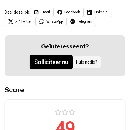
Deel deze job:
Email
Facebook
LinkedIn
X / Twitter
WhatsApp
Telegram
Geïnteresseerd?
Solliciteer nu
Hulp nodig?
Score
49