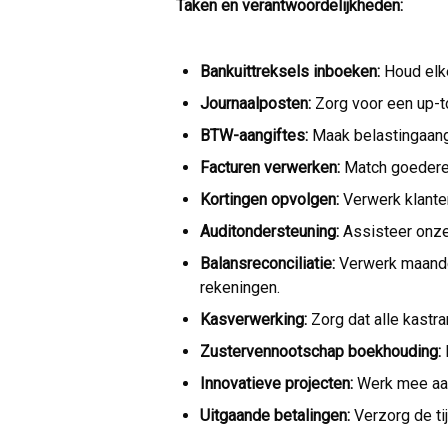
Taken en verantwoordelijkheden:
Bankuittreksels inboeken:
Houd elke
Journaalposten:
Zorg voor een up-t
BTW-aangiftes:
Maak belastingaang
Facturen verwerken:
Match goederen
Kortingen opvolgen:
Verwerk klanten
Auditondersteuning:
Assisteer onze
Balansreconciliatie:
Verwerk maandel
rekeningen.
Kasverwerking:
Zorg dat alle kastr
Zustervennootschap boekhouding:
Innovatieve projecten:
Werk mee aan 
Uitgaande betalingen:
Verzorg de tij