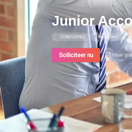
Junior Acc
CONESSENCE
Regio Gent
Solliciteer nu
Maak gra