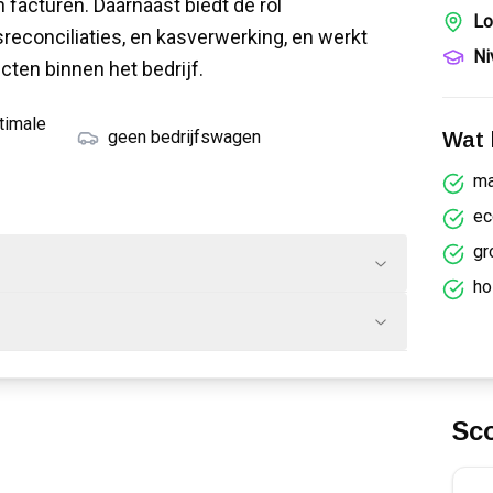
 facturen. Daarnaast biedt de rol
Lo
sreconciliaties, en kasverwerking, en werkt
Ni
ten binnen het bedrijf.
ptimale
geen bedrijfswagen
Wat k
ma
ec
gr
ho
Sc