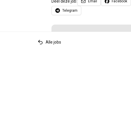
Deel deze job:
Email
Facebook
Telegram
Ge
Alle jobs
Sollic
Relevante tags
accountancy
boekhouding
financiën