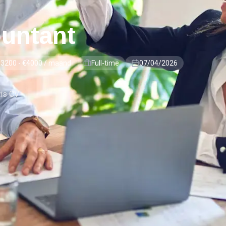
ountant
€3200 - €4000 / maand
Full-time
07/04/2026
tis CV