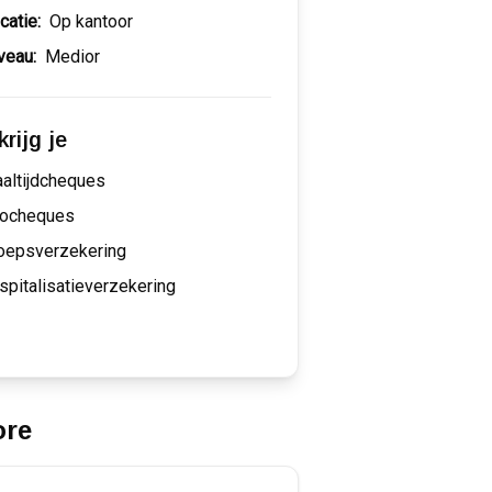
catie:
Op kantoor
veau:
Medior
rijg je
altijdcheques
ocheques
oepsverzekering
spitalisatieverzekering
ore