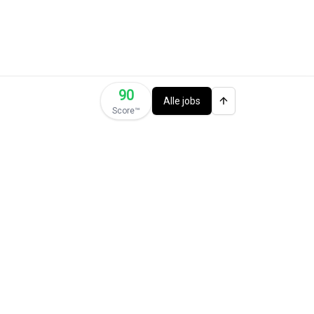
90
Alle jobs
Score™️