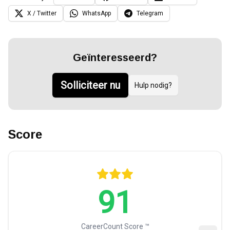
X / Twitter
WhatsApp
Telegram
Geïnteresseerd?
Solliciteer nu
Hulp nodig?
Score
91
CareerCount Score ™️