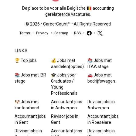
De place to be voor alle Belgische 🇧🇪 accounting
gerelateerde vacatures.
©
2026
•
CareerCount
™ • All Rights Reserved
Terms
•
Privacy
•
Sitemap
•
RSS
•
•
LINKS
🏆 Top jobs
💰 Jobs met
📚 Jobs met
aandelen(opties)
ITAA stage
📚 Jobs met IBR
🎓 Jobs voor
🚗 Jobs met
stage
Graduates /
bedrijfswagen
Young
Professionals
🐶 Jobs met
Accountant
jobs
Revisor
jobs in
kantoorhond
in
Antwerpen
Antwerpen
Accountant
jobs
Revisor
jobs in
Accountant
jobs
in
Gent
Gent
in
Roeselare
Revisor
jobs in
Accountant
jobs
Revisor
jobs in