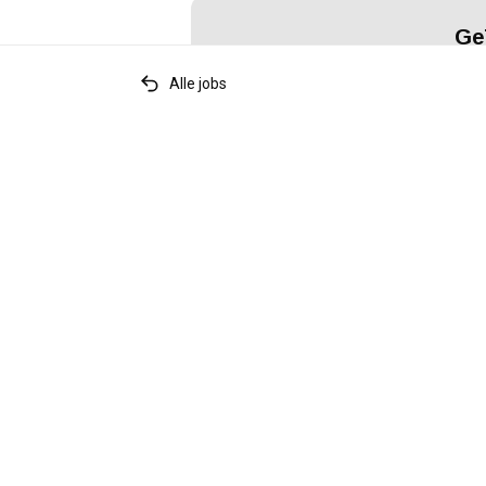
Ge
Alle jobs
Sollic
Relevante tags
accountancy
financiën
boekhouding
CareerCount
De place to be voor alle Belgische 🇧🇪 ac
gerelateerde vacatures.