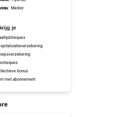
veau:
Medior
rijg je
altijdcheques
spitalisatieverzekering
oepsverzekering
ocheques
llectieve bonus
m met abonnement
ore