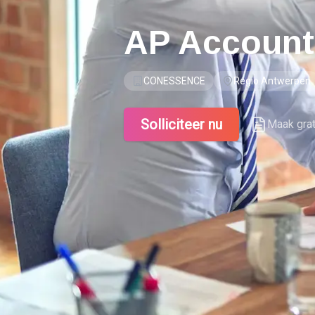
AP Account
CONESSENCE
Regio Antwerpen
Solliciteer nu
Maak gra