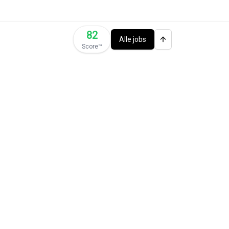
82
Alle jobs
Score™️
ties)
📚 Jobs met ITAA stage
🚗 Jobs met bedrijfswagen