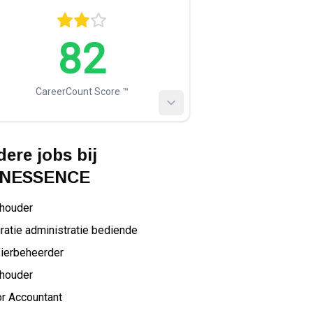
82
CareerCount Score ™️
ere jobs bij
NESSENCE
houder
ratie administratie bediende
ierbeheerder
houder
r Accountant