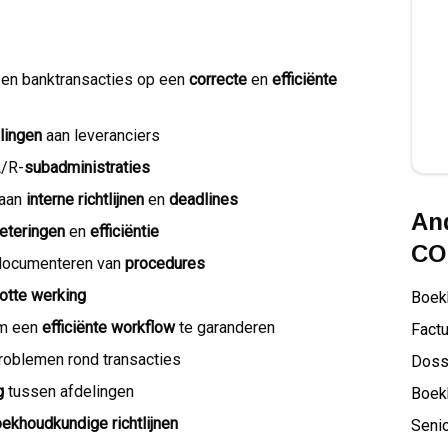
 en banktransacties op een
correcte
en
efficiënte
lingen
aan leveranciers
A/R-
subadministraties
 aan
interne richtlijnen
en
deadlines
And
eteringen
en
efficiëntie
CO
 documenteren van
procedures
lotte werking
Boek
m een
efficiënte workflow
te garanderen
Factu
roblemen rond transacties
Doss
g
tussen afdelingen
Boek
ekhoudkundige richtlijnen
Senio