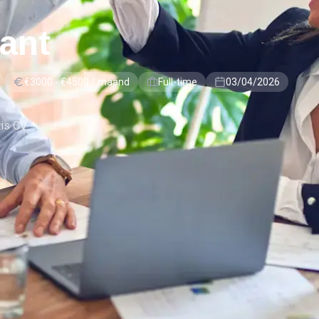
ant
€3000 - €4500 / maand
Full-time
03/04/2026
tis CV