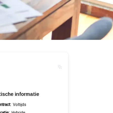
tische informatie
ntract:
Voltijds
catie:
Hybride