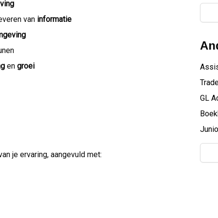
ving
leveren van
informatie
mgeving
And
unen
ng
en
groei
Assis
Trad
GL A
Boekh
Juni
van je ervaring, aangevuld met: