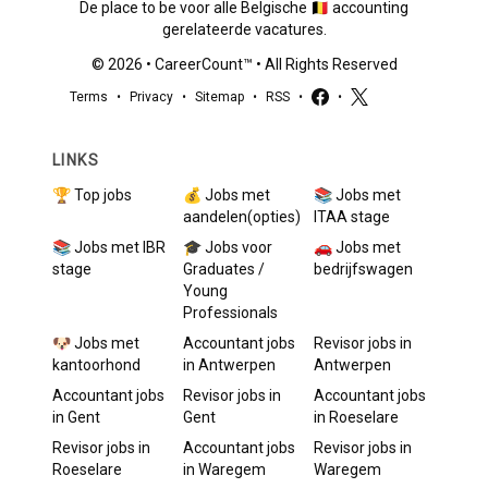
De place to be voor alle Belgische 🇧🇪 accounting
gerelateerde vacatures.
©
2026
•
CareerCount
™ • All Rights Reserved
Terms
•
Privacy
•
Sitemap
•
RSS
•
•
LINKS
🏆 Top jobs
💰 Jobs met
📚 Jobs met
aandelen(opties)
ITAA stage
📚 Jobs met IBR
🎓 Jobs voor
🚗 Jobs met
stage
Graduates /
bedrijfswagen
Young
Professionals
🐶 Jobs met
Accountant
jobs
Revisor
jobs in
kantoorhond
in
Antwerpen
Antwerpen
Accountant
jobs
Revisor
jobs in
Accountant
jobs
in
Gent
Gent
in
Roeselare
Revisor
jobs in
Accountant
jobs
Revisor
jobs in
Roeselare
in
Waregem
Waregem