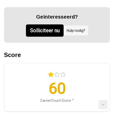
Geïnteresseerd?
Solliciteer nu
Hulp nodig?
Score
60
CareerCount Score ™️