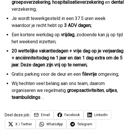
groepsverzekering
,
hospitalisatieverzekering
en
dental
verzekering;
Je wordt tewerkgesteld in een 37.5 uren week
waardoor je recht hebt op
3 ADV dagen;
Een kortere werkdag op
vrijdag
, zodoende kan jij op tijd
het weekend inzetten;
20 wettelijke vakantiedagen + vrije dag op je verjaardag
+ anciënniteitsdag na 1 jaar en dan 1 dag extra om de 5
jaar. Deze dagen zijn vrij op te nemen;
Gratis parking voor de deur en een
filevrije
omgeving;
Wij hechten veel belang aan ons team, daarom
organiseren we regelmatig
groepsactiviteiten
,
uitjes
,
teambuildings
…
Deel deze job:
Email
Facebook
LinkedIn
X / Twitter
WhatsApp
Telegram