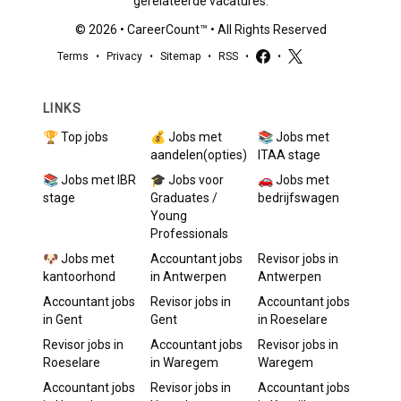
gerelateerde vacatures.
©
2026
•
CareerCount
™ • All Rights Reserved
Terms
•
Privacy
•
Sitemap
•
RSS
•
•
LINKS
🏆 Top jobs
💰 Jobs met
📚 Jobs met
aandelen(opties)
ITAA stage
📚 Jobs met IBR
🎓 Jobs voor
🚗 Jobs met
stage
Graduates /
bedrijfswagen
Young
Professionals
🐶 Jobs met
Accountant
jobs
Revisor
jobs in
kantoorhond
in
Antwerpen
Antwerpen
Accountant
jobs
Revisor
jobs in
Accountant
jobs
in
Gent
Gent
in
Roeselare
Revisor
jobs in
Accountant
jobs
Revisor
jobs in
Roeselare
in
Waregem
Waregem
Accountant
jobs
Revisor
jobs in
Accountant
jobs