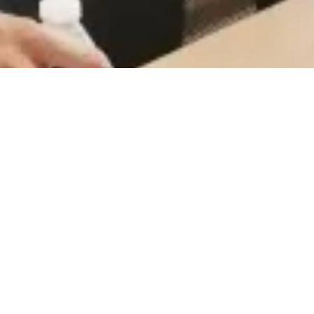
CareerCount
De place to be voor alle Belgische 🇧🇪 accounting
gerelateerde vacatures.
©
2026
•
CareerCount
™ • All Rights Reserved
Terms
•
Privacy
•
Sitemap
•
RSS
•
•